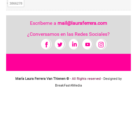
3866278
Escríbeme a
mail@lauraferrera.com
¿Conversamos en las Redes Sociales?
María Laura Ferrera Van Thienen ©
-
All Rights reserved
- Designed by
BreakFast4Media