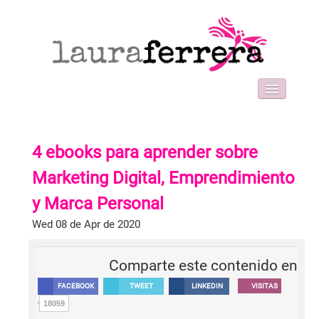
HOME
SOBRE MI
4 ebooks para aprender sobre
WORK WITH ME
FORMACIONES
Marketing Digital, Emprendimiento
BLOG
y Marca Personal
CONTACT
Wed 08 de Apr de 2020
Comparte este contenido en
FACEBOOK
TWEET
LINKEDIN
VISITAS
18059